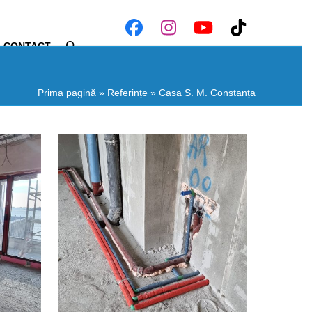
Facebook
Instagram
YouTube
Tiktok
CONTACT
Prima pagină
»
Referințe
»
Casa S. M. Constanța