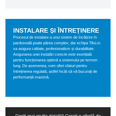
INSTALARE ȘI ÎNTREȚINERE
Procesul de instalare a unui sistem de încălzire în
pardoseală poate părea complex, dar echipa Tifui.ro
va asigura calitate, profesionalism și durabilitate.
Asigurarea unei instalări corecte este esențială
pentru funcționarea optimă a sistemului pe termen
lung. De asemenea, vom oferi sfaturi pentru
întreținerea regulată, astfel încât să vă bucurați de
performanță maximă.
Doriți mai multe detalii? Cereți o ofertă de