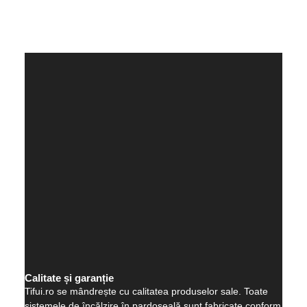
Calitate și garanție
Tifui.ro se mândrește cu calitatea produselor sale. Toate
sistemele de încălzire în pardoseală sunt fabricate conform